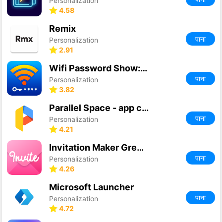
Personalization
4.58
Remix
पाना
Personalization
2.91
Wifi Password Show: Master Key
पाना
Personalization
3.82
Parallel Space - app cloning
पाना
Personalization
4.21
Invitation Maker Greeting Card
पाना
Personalization
4.26
Microsoft Launcher
पाना
Personalization
4.72