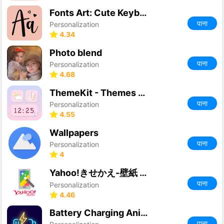
Fonts Art: Cute Keyboard Font
पाना
Personalization
4.34
Photo blend
पाना
Personalization
4.68
ThemeKit - Themes & Widgets
पाना
Personalization
4.55
Wallpapers
पाना
Personalization
4
Yahoo!きせかえ-壁紙 ホーム アイコン着せ替え
पाना
Personalization
4.46
Battery Charging Animation
पाना