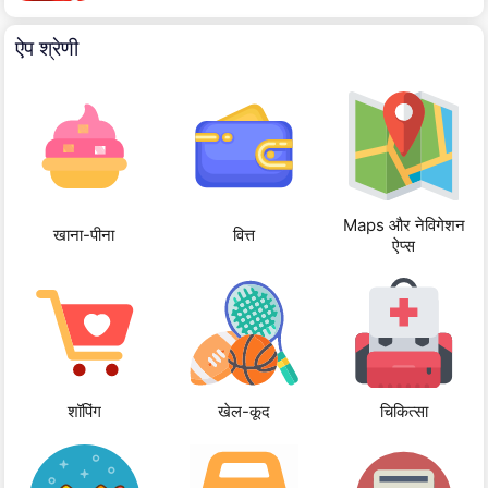
ऐप श्रेणी
Maps और नेविगेशन
खाना-पीना
वित्त
ऐप्स
शॉपिंग
खेल-कूद
चिकित्सा