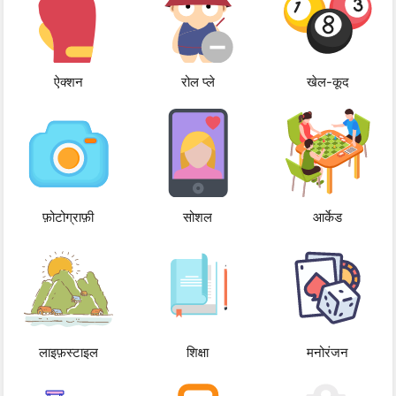
ऐक्शन
रोल प्ले
खेल-कूद
फ़ोटोग्राफ़ी
सोशल
आर्केड
लाइफ़स्टाइल
शिक्षा
मनोरंजन