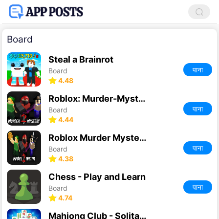
Board
Steal a Brainrot
पाना
Board
4.48
Roblox: Murder-Mystery-2
पाना
Board
4.44
Roblox Murder Mystery 2
पाना
Board
4.38
Chess - Play and Learn
पाना
Board
4.74
Mahjong Club - Solitaire Game