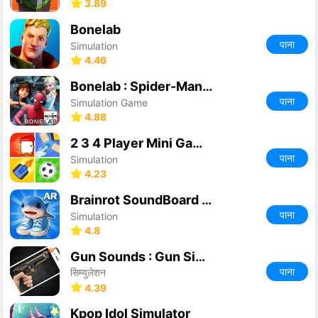
3.89
Bonelab
पाना
Simulation
4.46
Bonelab : Spider-Man VR
पाना
Simulation Game
4.88
2 3 4 Player Mini Games
पाना
Simulation
4.23
Brainrot SoundBoard AR
पाना
Simulation
4.8
Gun Sounds : Gun Simulator
पाना
सिम्युलेशन
4.39
Kpop Idol Simulator