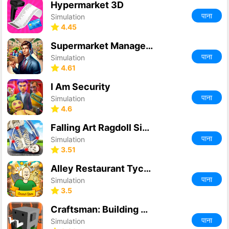
Hypermarket 3D
पाना
Simulation
4.45
Supermarket Manager Simulator
पाना
Simulation
4.61
I Am Security
पाना
Simulation
4.6
Falling Art Ragdoll Simulator
पाना
Simulation
3.51
Alley Restaurant Tycoon
पाना
Simulation
3.5
Craftsman: Building Craft
पाना
Simulation