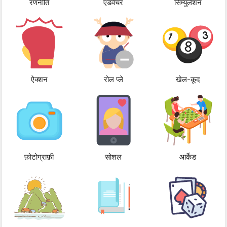
रणनीति
एडवेंचर
सिम्युलेशन
ऐक्शन
रोल प्ले
खेल-कूद
फ़ोटोग्राफ़ी
सोशल
आर्केड