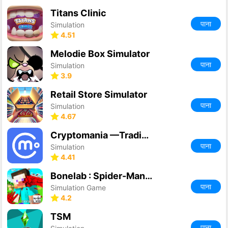
Titans Clinic
पाना
Simulation
4.51
Melodie Box Simulator
पाना
Simulation
3.9
Retail Store Simulator
पाना
Simulation
4.67
Cryptomania —Trading Simulator
पाना
Simulation
4.41
Bonelab : Spider-Man VS Minecraft
पाना
Simulation Game
4.2
TSM
पाना