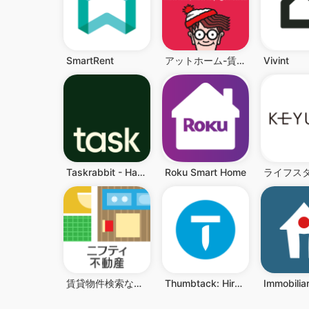
SmartRent
アットホーム-賃貸物件検索や家探し・土地探しの不動産アプリ
Vivint
Taskrabbit - Handyman, Errands
Roku Smart Home
賃貸物件検索なら「ニフティ不動産」- 賃貸・物件探し・家探し
Thumbtack: Hire Service Pros