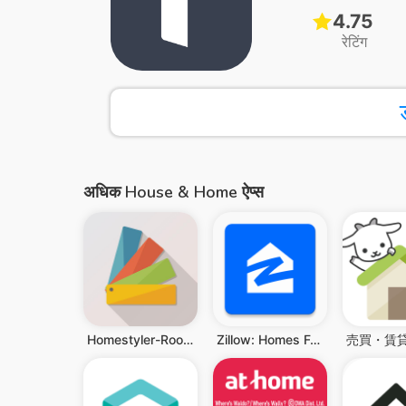
4.75
रेटिंग
अधिक House & Home ऐप्स
Homestyler-Room Realize design
Zillow: Homes For Sale & Rent