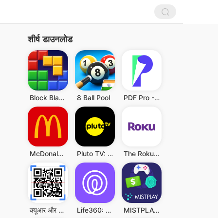
शीर्ष डाउनलोड
Block Blast!
8 Ball Pool
PDF Pro - Reader & Maker
McDonald's
Pluto TV: Watch Free Movies/TV
The Roku App (Official)
क्यूआर और बारकोड स्कैनर
Life360: Live Location Sharing
MISTPLAY: Play to Earn Money