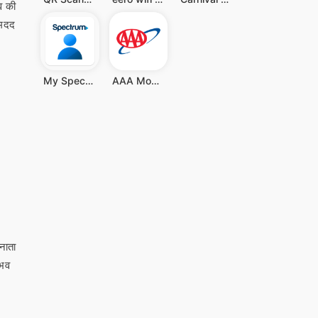
व की
 मदद
My Spectrum
AAA Mobile
नाता
ुभव