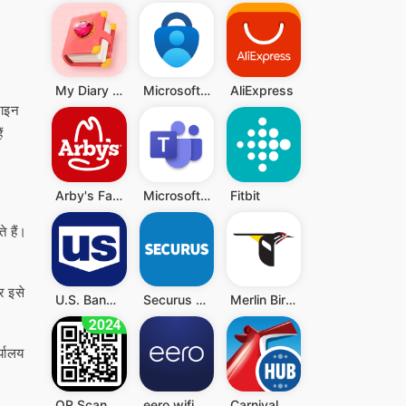
My Diary - Diary With Lock
Microsoft Authenticator
AliExpress
़ाइन
ं
Arby's Fast Food Sandwiches
Microsoft Teams
Fitbit
 हैं।
र इसे
U.S. Bank Mobile Banking
Securus Mobile
Merlin Bird ID
्यालय
QR Scanner - Barcode Scanner
eero wifi system
Carnival HUB