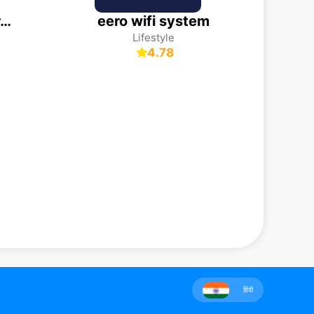
QR Scanner - Barcode Scanner
eero wifi system
Lifestyle
4.78
हिंदी