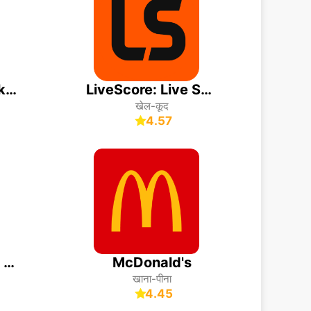
komoot - hike, bike & run
LiveScore: Live Sports Scores
खेल-कूद
4.57
PDF Pro - Reader & Maker
McDonald's
खाना-पीना
4.45