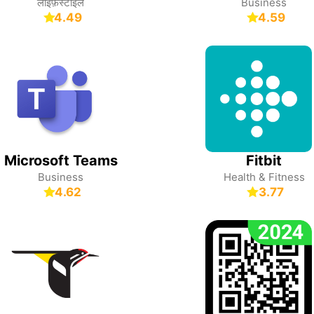
लाइफ़स्टाइल
Business
4.49
4.59
Microsoft Teams
Fitbit
Business
Health & Fitness
4.62
3.77