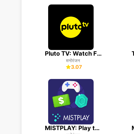
Pluto TV: Watch Free Movies/TV
मनोरंजन
3.07
MISTPLAY: Play to Earn Money