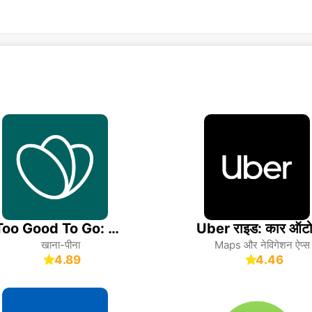
Too Good To Go: End Food Waste
खाना-पीना
Maps और नेविगेशन ऐप्स
4.89
4.46