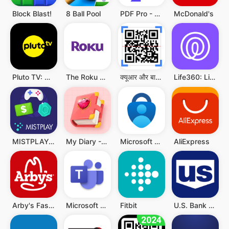
Block Blast!
8 Ball Pool
PDF Pro - Reader & Maker
McDonald's
Pluto TV: Watch Free Movies/TV
The Roku App (Official)
क्यूआर और बारकोड स्कैनर
Life360: Live Location Sharing
MISTPLAY: Play to Earn Money
My Diary - Diary With Lock
Microsoft Authenticator
AliExpress
Arby's Fast Food Sandwiches
Microsoft Teams
Fitbit
U.S. Bank Mobile Banking