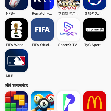
NPB+
Rematch – Sports Highlights
プロ野球スピリッツA
参加型スポーツ実況配信アプリDigvoice【ディグボイス】
FIFA World Cup 2026™
FIFA Official App
SportzX TV
TyC Sports Play
MLB
शीर्ष डाउनलोड