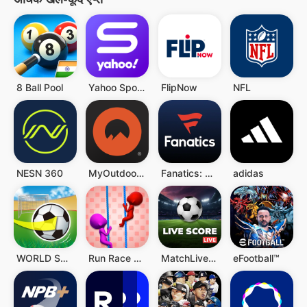
8 Ball Pool
Yahoo Sports: Scores & News
FlipNow
NFL
NESN 360
MyOutdoorTV: Hunt, Fish, Shoot
Fanatics: Shop NFL, NBA & More
adidas
WORLD SOCCER SHOOTOUT 3D
Run Race 3D
MatchLive: Football Live Score
eFootball™