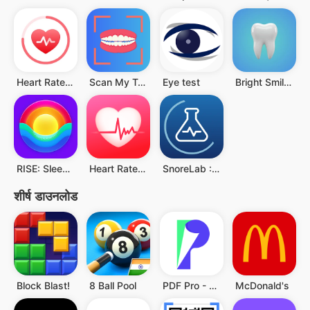
Heart Rate Monitor - HeartIn
Scan My Teeth
Eye test
Bright Smile - Teeth Whitening
RISE: Sleep Tracker
Heart Rate: Heart Rate Monitor
SnoreLab : Record Your Snoring
शीर्ष डाउनलोड
Block Blast!
8 Ball Pool
PDF Pro - Reader & Maker
McDonald's