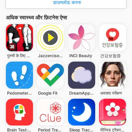
डाउनलोड करना
अधिक स्वास्थ्य और फ़िटनेस ऐप्स
पुरुषों के लिए वजन कम ऐप
Jazzercise On Demand
INCI Beauty
건강보험증
Pedometer - Step Counter App
Google Fit
DreamApp: Journal & Dictionary
अवसाद परीक्षण
Brain Test: Alzheimer's
Period Tracker Clue
Sleep Tracker - Sleep Recorder
पीरियड ट्रैकर, मासिक धर्म