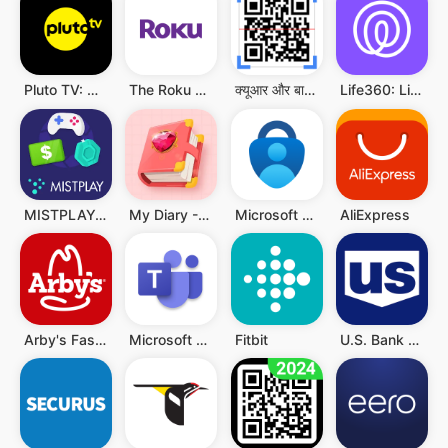
Pluto TV: Watch Free Movies/TV
The Roku App (Official)
क्यूआर और बारकोड स्कैनर
Life360: Live Location Sharing
MISTPLAY: Play to Earn Money
My Diary - Diary With Lock
Microsoft Authenticator
AliExpress
Arby's Fast Food Sandwiches
Microsoft Teams
Fitbit
U.S. Bank Mobile Banking