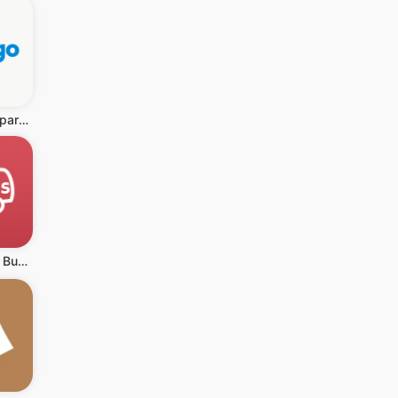
trivago: Compare hotel prices
redBus Book Bus, Train Tickets