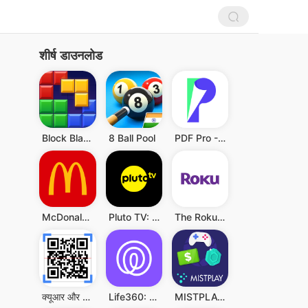
शीर्ष डाउनलोड
Block Blast!
8 Ball Pool
PDF Pro - Reader & Maker
McDonald's
Pluto TV: Watch Free Movies/TV
The Roku App (Official)
क्यूआर और बारकोड स्कैनर
Life360: Live Location Sharing
MISTPLAY: Play to Earn Money