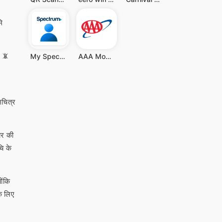
ि
! 📵
My Spectrum
AAA Mobile
नचित्र
ार की
चि के
ोंकि
े लिए