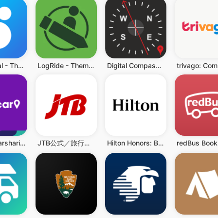
Social Deal - The best deals
LogRide - Theme Park Database
Digital Compass - Compass Maps
Traficar carsharing
JTB公式／旅行検索・予約確認アプリ
Hilton Honors: Book Hotels