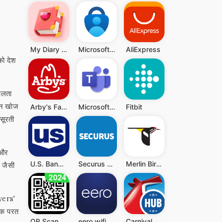
My Diary - Diary With Lock
Microsoft Authenticator
AliExpress
को देश
शालता
ाइन खोज
Arby's Fast Food Sandwiches
Microsoft Teams
Fitbit
सूरती
 और
U.S. Bank Mobile Banking
Securus Mobile
Merlin Bird ID
ं जैसी
ayers'
येक परत
QR Scanner - Barcode Scanner
eero wifi system
Carnival HUB