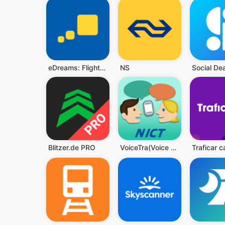
eDreams: Flights, Hotels, Cars
NS
Blitzer.de PRO
VoiceTra(Voice Translator)