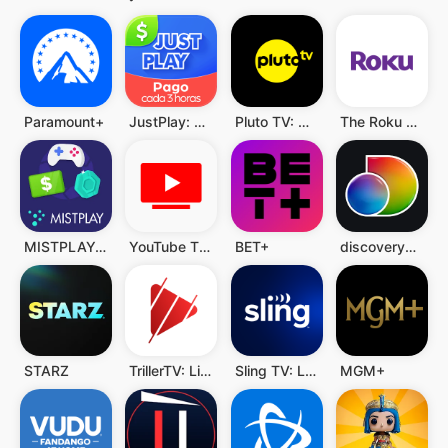
Paramount+
JustPlay: Earn Money or Donate
Pluto TV: Watch Free Movies/TV
The Roku App (Official)
MISTPLAY: Play to Earn Money
YouTube TV: Live TV & more
BET+
discovery+ | Stream TV Shows
STARZ
TrillerTV: Live Sports
Sling TV: Live TV + Freestream
MGM+