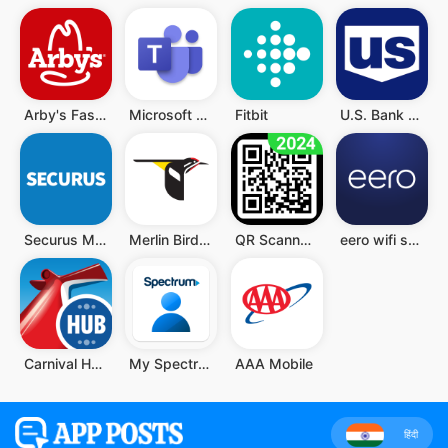
Arby's Fast Food Sandwiches
Microsoft Teams
Fitbit
U.S. Bank Mobile Banking
Securus Mobile
Merlin Bird ID
QR Scanner - Barcode Scanner
eero wifi system
Carnival HUB
My Spectrum
AAA Mobile
हिंदी