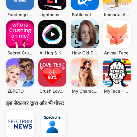
Fandango at Home
Lighthouse Immersive
Battle.net
Immortal AI - Celebrity Chat
Secret Crush Detector App
AI Hug & Kiss Video Generator
How Old Do I Look
Animal Face
ZEPETO
Crush Love Tester
My Character: Cartoon Filter
MyFace - Nationality by face
इस डेवलपर द्वारा और भी पोस्ट