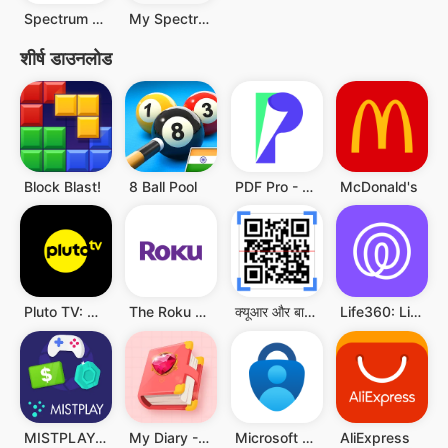
Spectrum News: Local Stories
My Spectrum
शीर्ष डाउनलोड
Block Blast!
8 Ball Pool
PDF Pro - Reader & Maker
McDonald's
Pluto TV: Watch Free Movies/TV
The Roku App (Official)
क्यूआर और बारकोड स्कैनर
Life360: Live Location Sharing
MISTPLAY: Play to Earn Money
My Diary - Diary With Lock
Microsoft Authenticator
AliExpress