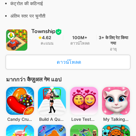
कंट्रोल की कठिनाई
अंतिम स्तर पर चुनौती
Township
4.62
100M+
3+ के लिए रेट किया
गया
คะแนน
ดาวน์โหลด
อายุ
ดาวน์โหลด
มากกว่า कैज़ुअल गेम แอป
Candy Crush Saga
Build A Queen
Love Tester - Find Real Love
My Talking Angela