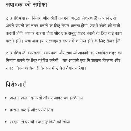
संपादक की समीक्षा
टाउनशिप शहर-निर्माण और खेती का एक अनूठा मिश्रण है! आपको उसे
अपने सपनों का नगर बनाने के लिए तैयार करना होगा, उसमें खेतों की खेती
करनी होगी, व्यापार करना होगा और एक समृद्ध शहर बनाने के लिए कई कार्य
करने होंगे। क्या आप इस उत्साहवत सफर में शामिल होने के लिए तैयार हैं?
टाउनशिप की व्यस्तताएं, व्यापकता और सामर्थ्य आपको नए स्थायित शहर का
निर्माण करने के लिए प्रेरित करेगी। यह आपको एक निष्ठावान किसान और
नगर-निगम अधिकारी के रूप में उचित तैयार करेगा।
विशेषताएँ
अलग-अलग इमारतों और सजावट का इस्तेमाल
फ़सल कटाई और प्रोसेसिंग
खदान से प्राचीन कलाकृतियों की खोज