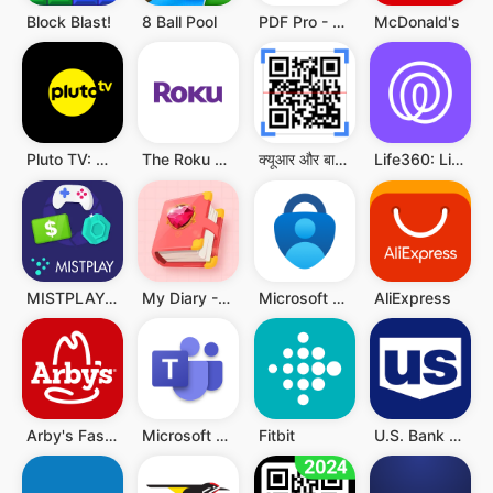
Block Blast!
8 Ball Pool
PDF Pro - Reader & Maker
McDonald's
Pluto TV: Watch Free Movies/TV
The Roku App (Official)
क्यूआर और बारकोड स्कैनर
Life360: Live Location Sharing
MISTPLAY: Play to Earn Money
My Diary - Diary With Lock
Microsoft Authenticator
AliExpress
Arby's Fast Food Sandwiches
Microsoft Teams
Fitbit
U.S. Bank Mobile Banking