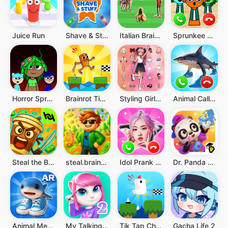
Juice Run
Shave & Stuff: VR Barber Game (Official)
Italian Brainrot Challenges
Sprunkee Prank Call & Message
Horror Spranky Beats
Brainrot Tip Tap Challenge
Styling Girl:3D Dress Up Game
Animal Call&Chat: Music Prank
Steal the Brainrot
steal.brainrot.ultimate.chaos.game
Idol Prank Video Call & Chat
Dr. Panda Town Tales
Animal Meme AR & SoundBoard
My Talking Angela 2
Tik Tap Challenge
Gacha Life 2