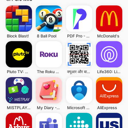
Block Blast!
8 Ball Pool
PDF Pro - Reader & Maker
McDonald's
Pluto TV: Watch Free Movies/TV
The Roku App (Official)
क्यूआर और बारकोड स्कैनर
Life360: Live Location Sharing
MISTPLAY: Play to Earn Money
My Diary - Diary With Lock
Microsoft Authenticator
AliExpress