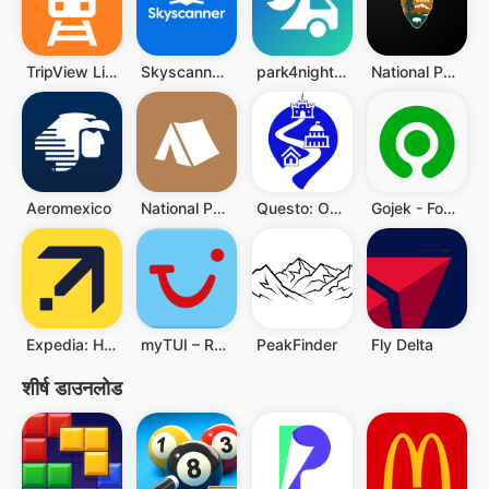
TripView Lite
Skyscanner Flights Hotels Cars
park4night - Motorhome camper
National Park Service
Aeromexico
National Park Trail Guide
Questo: Outdoor Escape Games
Gojek - Food & Transportation
Expedia: Hotels, Flights & Car
myTUI – Reisen & Erlebnisse
PeakFinder
Fly Delta
शीर्ष डाउनलोड