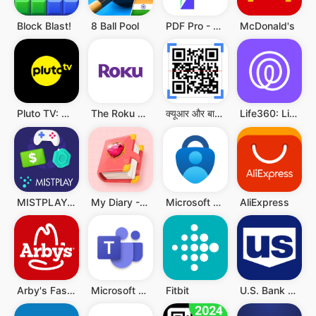
Block Blast!
8 Ball Pool
PDF Pro - Reader & Maker
McDonald's
Pluto TV: Watch Free Movies/TV
The Roku App (Official)
क्यूआर और बारकोड स्कैनर
Life360: Live Location Sharing
MISTPLAY: Play to Earn Money
My Diary - Diary With Lock
Microsoft Authenticator
AliExpress
Arby's Fast Food Sandwiches
Microsoft Teams
Fitbit
U.S. Bank Mobile Banking