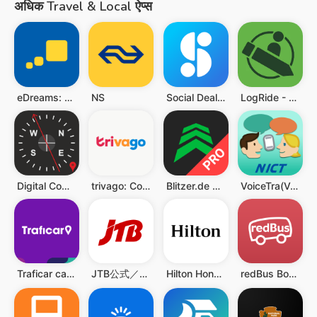
अधिक Travel & Local ऐप्स
eDreams: Flights, Hotels, Cars
NS
Social Deal - The best deals
LogRide - Theme Park Database
Digital Compass - Compass Maps
trivago: Compare hotel prices
Blitzer.de PRO
VoiceTra(Voice Translator)
Traficar carsharing
JTB公式／旅行検索・予約確認アプリ
Hilton Honors: Book Hotels
redBus Book Bus, Train Tickets