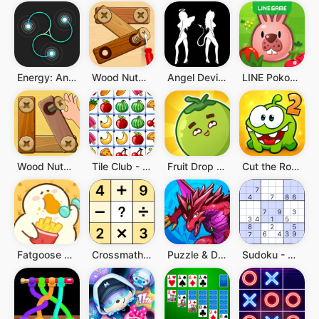
Energy: Anti-Stress Loops
Wood Nuts & Bolts, Screw
Angel Devil Quiz
LINE Pokopoko
Wood Nuts & Bolts Puzzle
Tile Club - Match Puzzle Game
Fruit Drop Master
Cut the Rope 2
Fatgoose Gym
Crossmath - Math Puzzle Games
Puzzle & Dragons
Sudoku - Classic Sudoku Puzzle