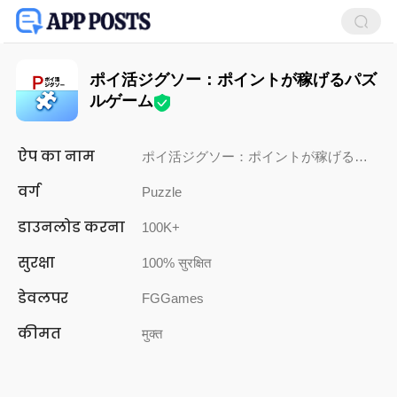
ポイ活ジグソー：ポイントが稼げるパズ
ルゲーム
ऐप का नाम
ポイ活ジグソー：ポイントが稼げるパズルゲーム
वर्ग
Puzzle
डाउनलोड करना
100K+
सुरक्षा
100% सुरक्षित
डेवलपर
FGGames
कीमत
मुक्त