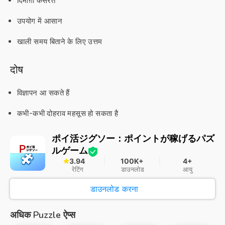
दिमाग़ी कसरत
उपयोग में आसान
खाली समय बिताने के लिए उत्तम
दोष
विज्ञापन आ सकते हैं
कभी-कभी दोहराव महसूस हो सकता है
ポイ活ジグソー：ポイントが稼げるパズ
ルゲーム
3.94
100K+
4+
रेटिंग
डाउनलोड
आयु
डाउनलोड करना
अधिक Puzzle ऐप्स