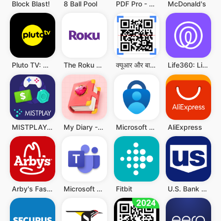
Block Blast!
8 Ball Pool
PDF Pro - Reader & Maker
McDonald's
Pluto TV: Watch Free Movies/TV
The Roku App (Official)
क्यूआर और बारकोड स्कैनर
Life360: Live Location Sharing
MISTPLAY: Play to Earn Money
My Diary - Diary With Lock
Microsoft Authenticator
AliExpress
Arby's Fast Food Sandwiches
Microsoft Teams
Fitbit
U.S. Bank Mobile Banking