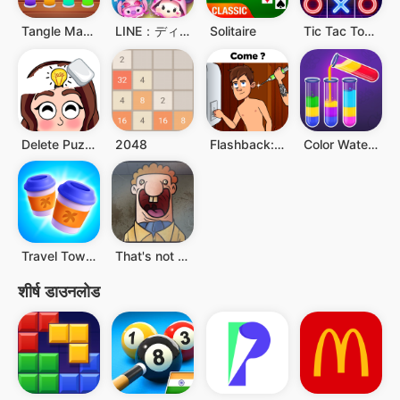
Tangle Master 3D
LINE：ディズニー ツムツム
Solitaire
Tic Tac Toe - 2 Player XO
Delete Puzzle: Brain Games
2048
Flashback: Tricky Fun Riddles
Color Water Sort Woody Puzzle
Travel Town - Merge Adventure
That's not my Neighbor
शीर्ष डाउनलोड