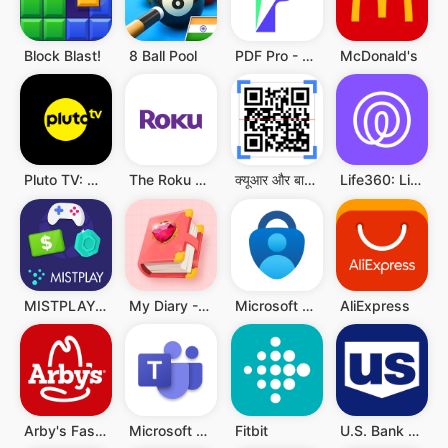
Block Blast!
8 Ball Pool
PDF Pro - Reader & Maker
McDonald's
Pluto TV: Watch Free Movies/TV
The Roku App (Official)
क्यूआर और बारकोड स्कैनर
Life360: Live Location Sharing
MISTPLAY: Play to Earn Money
My Diary - Diary With Lock
Microsoft Authenticator
AliExpress
Arby's Fast Food Sandwiches
Microsoft Teams
Fitbit
U.S. Bank Mobile Banking