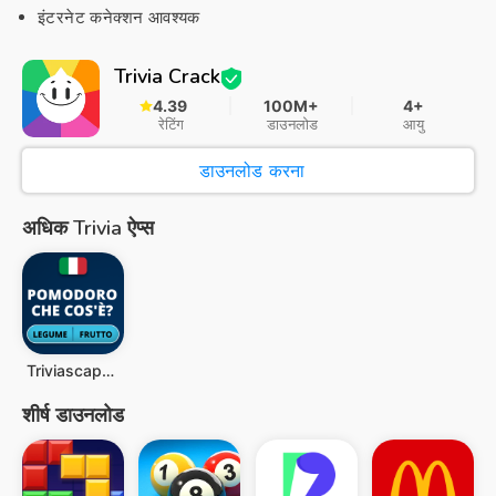
इंटरनेट कनेक्शन आवश्यक
Trivia Crack
4.39
100M+
4+
रेटिंग
डाउनलोड
आयु
डाउनलोड करना
अधिक Trivia ऐप्स
Triviascapes: trivia & IQ test
शीर्ष डाउनलोड