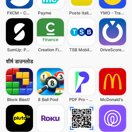
FXCM – CFD & Forex Trading
Payme
Poste Italiane
YMO - Transfert d'argent
SumUp: Payments and POS
Creation Finance
TSB Mobile Banking
DriveScore - Save on Insurance
शीर्ष डाउनलोड
Block Blast!
8 Ball Pool
PDF Pro - Reader & Maker
McDonald's