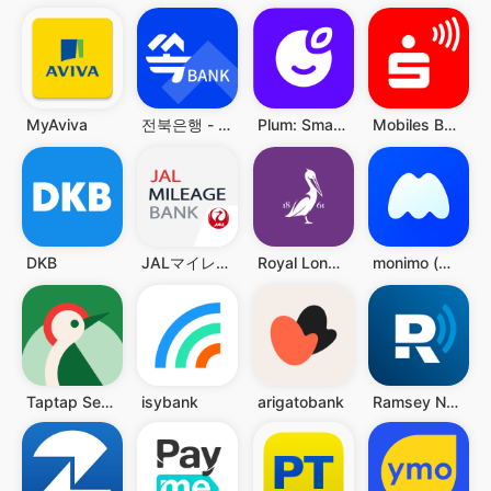
MyAviva
전북은행 - 쏙뱅크
Plum: Smart Saving & Investing
Mobiles Bezahlen
DKB
JALマイレージバンク
Royal London
monimo (모니모, 삼성금융네트웍스)
Taptap Send: Send money abroad
isybank
arigatobank
Ramsey Network