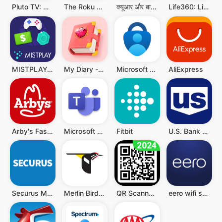
Pluto TV: Watch Free Movies/TV
The Roku App (Official)
क्यूआर और बारकोड स्कैनर
Life360: Live Location Sharing
MISTPLAY: Play to Earn Money
My Diary - Diary With Lock
Microsoft Authenticator
AliExpress
Arby's Fast Food Sandwiches
Microsoft Teams
Fitbit
U.S. Bank Mobile Banking
Securus Mobile
Merlin Bird ID
QR Scanner - Barcode Scanner
eero wifi system