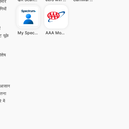
मारे
ियों
!
My Spectrum
AAA Mobile
ट यूके
िशेष
र आसान
ितना
 में