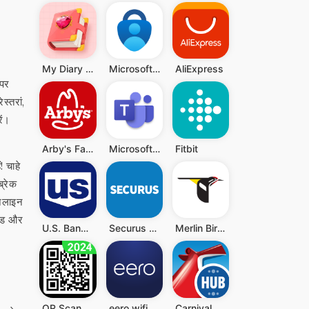
My Diary - Diary With Lock
Microsoft Authenticator
AliExpress
 पर
्तरां,
ें।
Arby's Fast Food Sandwiches
Microsoft Teams
Fitbit
! चाहे
ब्रेक
ऑनलाइन
कोड और
U.S. Bank Mobile Banking
Securus Mobile
Merlin Bird ID
QR Scanner - Barcode Scanner
eero wifi system
Carnival HUB