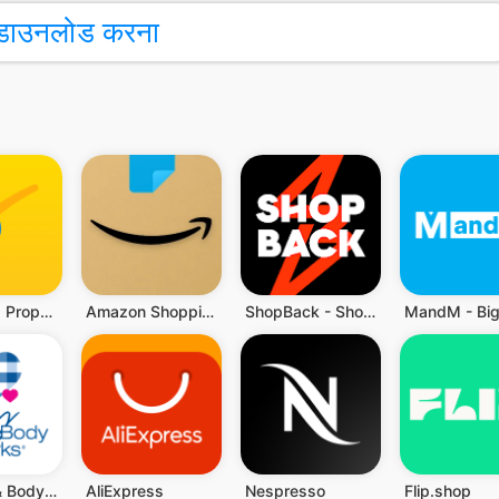
डाउनलोड करना
Trade Me: Property, Shop, Sell
Amazon Shopping
ShopBack - Shop, Earn & Pay
My Bath & Body Works
AliExpress
Nespresso
Flip.shop