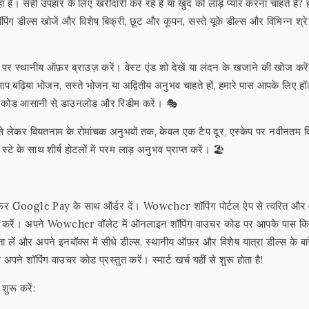
है। सही उपहार के लिए खरीदारी कर रहे हैं या खुद को लाड़ प्यार करना चाहते हैं? ह
ील्स खोजें और विशेष बिक्री, छूट और कूपन, सस्ते यूके डील्स और विभिन्न श्रेण
 पर स्थानीय ऑफ़र ब्राउज़ करें। वेस्ट एंड शो देखें या लंदन के खजाने की खोज करें
 आप बढ़िया भोजन, सस्ते भोजन या अद्वितीय अनुभव चाहते हों, हमारे पास आपके लिए हॉ
उचर कोड आसानी से डाउनलोड और रिडीम करें। 🎭
ं से लेकर वियतनाम के रोमांचक अनुभवों तक, केवल एक टैप दूर, एस्केप पर नवीनतम व
के साथ शीर्ष होटलों में परम लाड़ अनुभव प्राप्त करें। 🏖️
ं फिर Google Pay के साथ ऑर्डर दें। Wowcher शॉपिंग पोर्टल ऐप से त्वरित औ
ैक करें। अपने Wowcher वॉलेट में ऑनलाइन शॉपिंग वाउचर कोड पर आपके पास क
लें और अपने इनबॉक्स में सीधे डील्स, स्थानीय ऑफ़र और विशेष यात्रा डील्स के बारे
ने शॉपिंग वाउचर कोड प्रस्तुत करें। स्मार्ट खर्च यहीं से शुरू होता है!
शुरू करें: