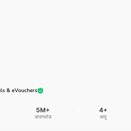
ls & eVouchers
5M+
4+
डाउनलोड
आयु