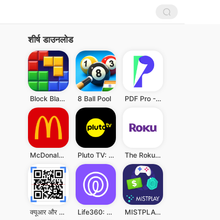
शीर्ष डाउनलोड
Block Blast!
8 Ball Pool
PDF Pro - Reader & Maker
McDonald's
Pluto TV: Watch Free Movies/TV
The Roku App (Official)
क्यूआर और बारकोड स्कैनर
Life360: Live Location Sharing
MISTPLAY: Play to Earn Money