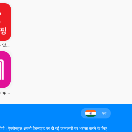
KT알파 쇼핑 - 일상이 알파가 되는 쇼핑
Liverpool: Compras online
हिंदी
 की होगी। ऐपपोस्ट्स अपनी वेबसाइट पर दी गई जानकारी पर भरोसा करने के लिए