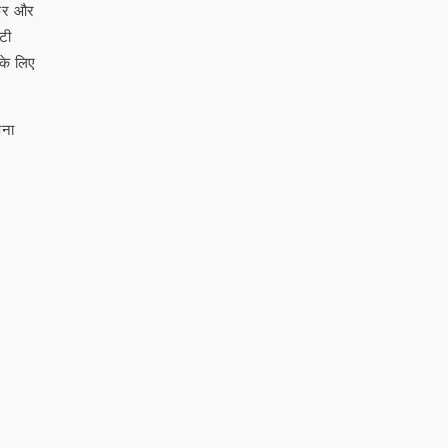
फ़र और
टी
 के लिए
पना