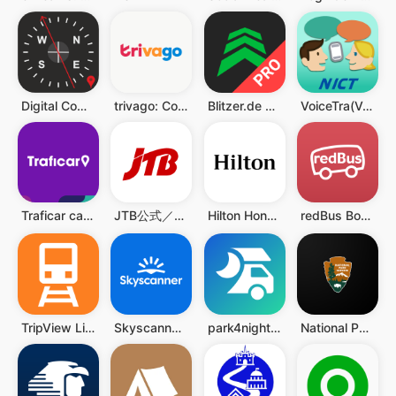
Digital Compass - Compass Maps
trivago: Compare hotel prices
Blitzer.de PRO
VoiceTra(Voice Translator)
Traficar carsharing
JTB公式／旅行検索・予約確認アプリ
Hilton Honors: Book Hotels
redBus Book Bus, Train Tickets
TripView Lite
Skyscanner Flights Hotels Cars
park4night - Motorhome camper
National Park Service