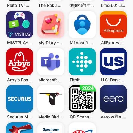
Pluto TV: Watch Free Movies/TV
The Roku App (Official)
क्यूआर और बारकोड स्कैनर
Life360: Live Location Sharing
MISTPLAY: Play to Earn Money
My Diary - Diary With Lock
Microsoft Authenticator
AliExpress
Arby's Fast Food Sandwiches
Microsoft Teams
Fitbit
U.S. Bank Mobile Banking
Securus Mobile
Merlin Bird ID
QR Scanner - Barcode Scanner
eero wifi system