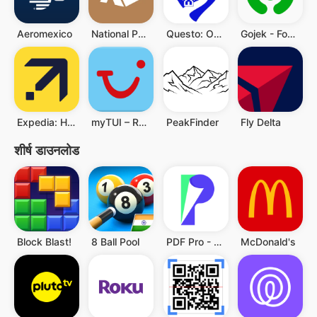
Aeromexico
National Park Trail Guide
Questo: Outdoor Escape Games
Gojek - Food & Transportation
Expedia: Hotels, Flights & Car
myTUI – Reisen & Erlebnisse
PeakFinder
Fly Delta
शीर्ष डाउनलोड
Block Blast!
8 Ball Pool
PDF Pro - Reader & Maker
McDonald's