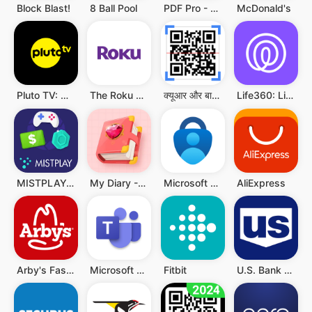
Block Blast!
8 Ball Pool
PDF Pro - Reader & Maker
McDonald's
Pluto TV: Watch Free Movies/TV
The Roku App (Official)
क्यूआर और बारकोड स्कैनर
Life360: Live Location Sharing
MISTPLAY: Play to Earn Money
My Diary - Diary With Lock
Microsoft Authenticator
AliExpress
Arby's Fast Food Sandwiches
Microsoft Teams
Fitbit
U.S. Bank Mobile Banking