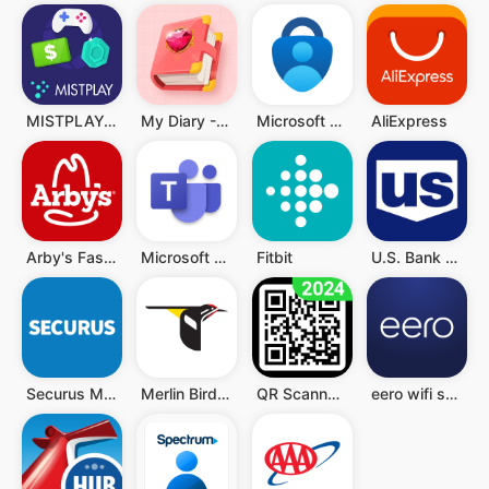
MISTPLAY: Play to Earn Money
My Diary - Diary With Lock
Microsoft Authenticator
AliExpress
Arby's Fast Food Sandwiches
Microsoft Teams
Fitbit
U.S. Bank Mobile Banking
Securus Mobile
Merlin Bird ID
QR Scanner - Barcode Scanner
eero wifi system