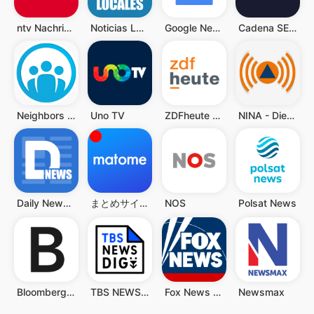
ntv Nachrichten
Noticias Locales
Google News - Daily Headlines
Cadena SER Radio
Neighbors by Ring
Uno TV
ZDFheute - Nachrichten
NINA - Die Warn-App des BBK
Daily News: Local & Alerts
まとめサイト 2ちゃんねる・5ちゃんねるMT 2ch・5ch
NOS
Polsat News
Bloomberg: Finance Market News
TBS NEWS DIG 防災・ニュース・天気 by JNN
Fox News - Daily Breaking News
Newsmax