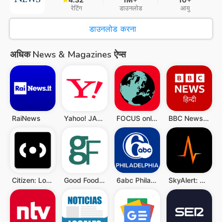
रेटिंग
डाउनलोड
आयु
डाउनलोड करना
अधिक News & Magazines ऐप्स
RaiNews
Yahoo! JAPAN
FOCUS online Nachrichten
BBC News Hindi
Citizen: Local Safety Alerts
Good Food: Recipe Finder
6abc Philadelphia
SkyAlert: Alerta Sísmica