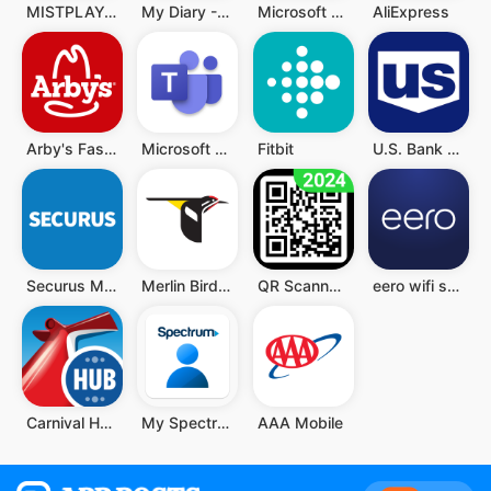
MISTPLAY: Play to Earn Money
My Diary - Diary With Lock
Microsoft Authenticator
AliExpress
Arby's Fast Food Sandwiches
Microsoft Teams
Fitbit
U.S. Bank Mobile Banking
Securus Mobile
Merlin Bird ID
QR Scanner - Barcode Scanner
eero wifi system
Carnival HUB
My Spectrum
AAA Mobile