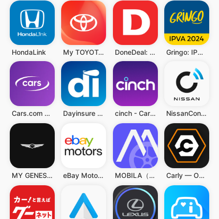
HondaLink
My TOYOTA+
DoneDeal: Cars For Sale
Gringo: IPVA 2024, multas e +
Cars.com – New & Used Vehicles
Dayinsure - Car Temp Insurance
cinch - Cars without the faff
NissanConnect サービス
MY GENESIS
eBay Motors: Parts, Cars, more
MOBILA（モビラ）あなたのカーライフをもっと楽しく便利に
Carly — OBD2 car scanner